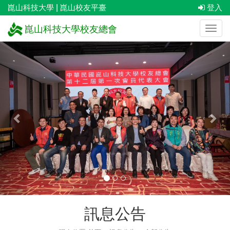
崑山科技大學
|
崑山校友平臺
登入
崑山科技大學校友總會
上
下
一
一
張
張
訊息公告