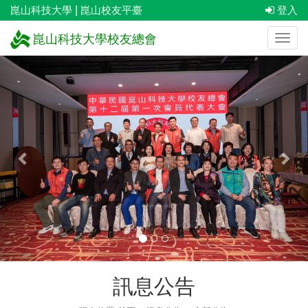
崑山科技大學
|
崑山校友平臺
登入
崑山科技大學校友總會
上
下
一
一
張
張
訊息公告