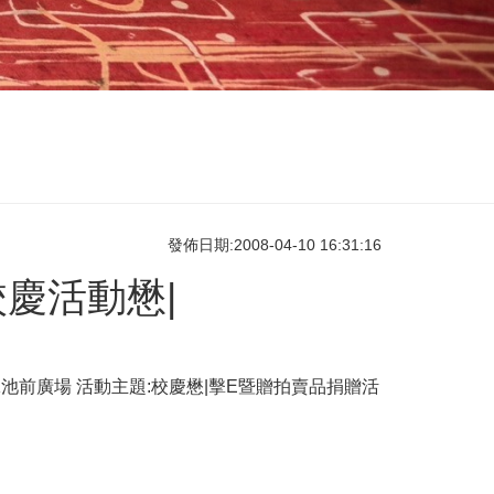
發佈日期:2008-04-10 16:31:16
慶活動懋|
校游泳池前廣場 活動主題:校慶懋|擊E暨贈拍賣品捐贈活