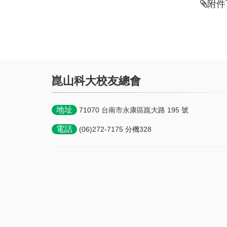
附件
崑山科大校友總會
地址
71070 台南市永康區崑大路 195 號
電話
(06)272-7175 分機328