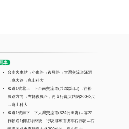
開車
台南火車站→小東路→復興路→大灣交流道涵洞
→崑大路→崑山科大
國道1號北上：下台南交流道(共2處出口)→往裕
農路方向→右轉復興路，再直行崑大路約200公尺
→崑山科大
國道1號南下：下大灣交流道(324公里處)→靠左
行駛過1個紅綠燈後，行駛迴車道後靠右行駛→右
轉復興路再直行崑大路200公尺→崑山科大