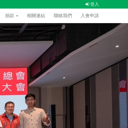
登入
捐款
相關連結
聯絡我們
入會申請
下
一
張