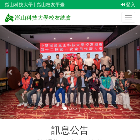
崑山科技大學
|
崑山校友平臺
登入
崑山科技大學校友總會
上
下
一
一
張
張
訊息公告