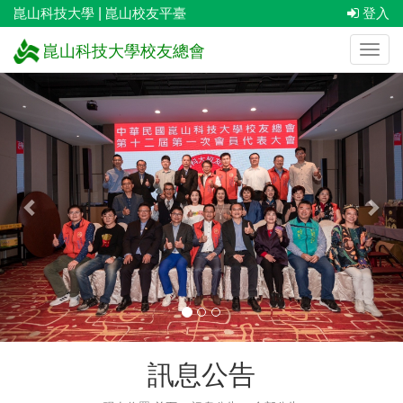
崑山科技大學
|
崑山校友平臺
登入
崑山科技大學校友總會
上
下
一
一
張
張
訊息公告